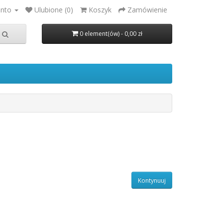
onto
Ulubione (0)
Koszyk
Zamówienie
0 element(ów) - 0,00 zł
Kontynuuj