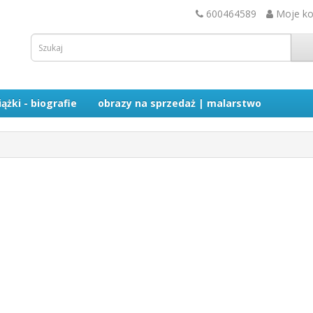
600464589
Moje k
iążki - biografie
obrazy na sprzedaż | malarstwo